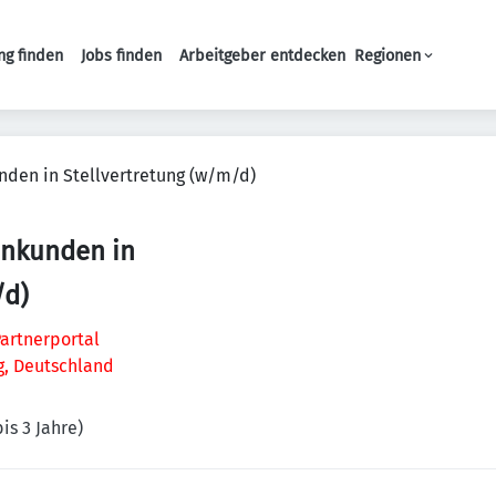
ng finden
Jobs finden
Arbeitgeber entdecken
Regionen
Haupt-Navigation
den in Stellvertretung (w/m/d)
enkunden in
/d)
artnerportal
g, Deutschland
is 3 Jahre)