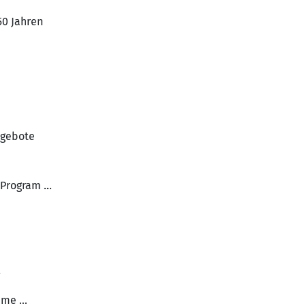
50 Jahren
ngebote
Program ...
me ...