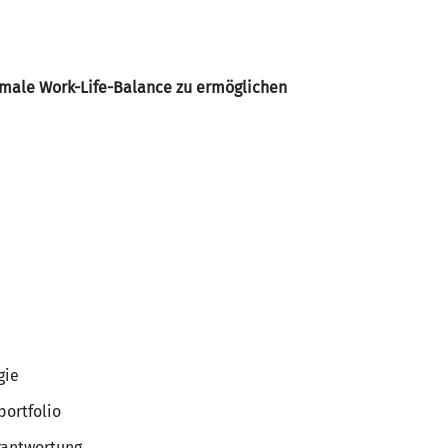
male Work-Life-Balance zu ermöglichen
gie
ortfolio
antwortung ...