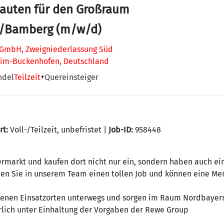
uten für den Großraum
/Bamberg (m/w/d)
GmbH, Zweigniederlassung Süd
eim-Buckenhofen, Deutschland
ndel
Teilzeit
+
Quereinsteiger
rt:
Voll-/Teilzeit, unbefristet |
Job-ID:
958448
ermarkt und kaufen dort nicht nur ein, sondern haben auch ei
den Sie in unserem Team einen tollen Job und können eine M
denen Einsatzorten unterwegs und sorgen im Raum Nordbayern
ürlich unter Einhaltung der Vorgaben der Rewe Group