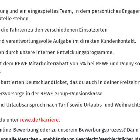
itung und ein eingespieltes Team, in dem persönliches Engag
Stelle stehen.
 die Fahrten zu den verschiedenen Einsatzorten
nd verantwortungsvolle Aufgabe im direkten Kundenkontakt.
cen durch unsere internen Entwicklungsprogramme.
it dem REWE Mitarbeiterrabatt von 5% bei REWE und Penny s
k
battierten Deutschlandticket, das du auch in deiner Freizeit 
tersvorsorge in der REWE Group-Pensionskasse.
und Urlaubsanspruch nach Tarif sowie Urlaubs- und Weihnacht
 du unter
rewe.de/karriere
.
 Online-Bewerbung oder zu unserem Bewerbungsprozess? Dann
 uns alle Menschen - unabhängig von Geschlecht/geschlechtlicher Ide