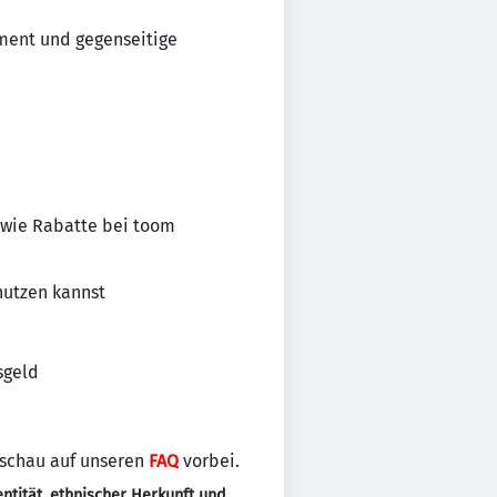
ement und gegenseitige
owie Rabatte bei toom
nutzen kannst
sgeld
 schau auf unseren
FAQ
vorbei.
ntität, ethnischer Herkunft und