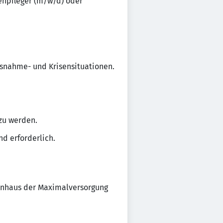
enpfleger (m/w/d) oder
nahme- und Krisensituationen.
zu werden.
d erforderlich.
enhaus der Maximalversorgung