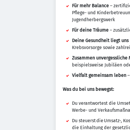
Für mehr Balance
– zertifiz
Pflege- und Kinderbetreuun
Jugendherbergswerk
Für deine Träume
– zusätzl
Deine Gesundheit liegt un
Krebsvorsorge sowie zahlr
Zusammen unvergessliche 
beispielsweise Jubiläen o
Vielfalt gemeinsam leben
–
Was du bei uns bewegst:
Du verantwortest die Umset
Werbe- und Verkaufsmaßn
Du steuerst die Umsatz-, K
die Einhaltung der gesetzl