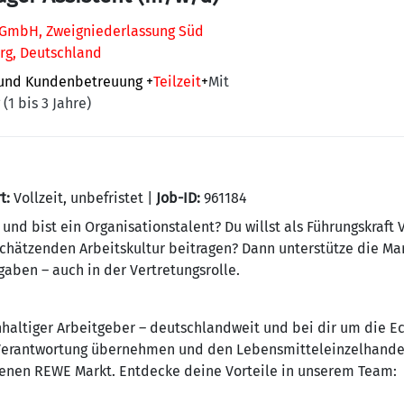
GmbH, Zweigniederlassung Süd
rg, Deutschland
 und Kundenbetreuung
+
Teilzeit
+
Mit
(1 bis 3 Jahre)
t:
Vollzeit, unbefristet |
Job-ID:
961184
 und bist ein Organisationstalent? Du willst als Führungskra
hätzenden Arbeitskultur beitragen? Dann unterstütze die Mar
gaben – auch in der Vertretungsrolle.
haltiger Arbeitgeber – deutschlandweit und bei dir um die Ec
 Verantwortung übernehmen und den Lebensmitteleinzelhandel 
enen REWE Markt. Entdecke deine Vorteile in unserem Team: