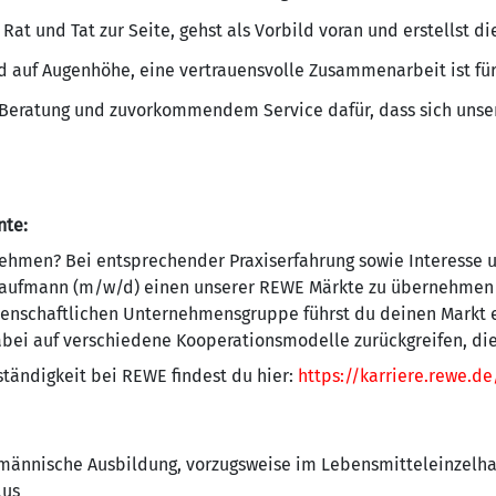
at und Tat zur Seite, gehst als Vorbild voran und erstellst d
d auf Augenhöhe, eine vertrauensvolle Zusammenarbeit ist für
 Beratung und zuvorkommendem Service dafür, dass sich uns
nte:
hmen? Bei entsprechender Praxiserfahrung sowie Interesse u
r Kaufmann (m/w/d) einen unserer REWE Märkte zu übernehmen
ossenschaftlichen Unternehmensgruppe führst du deinen Markt 
i auf verschiedene Kooperationsmodelle zurückgreifen, die d
tändigkeit bei REWE findest du hier:
https://karriere.rewe.d
männische Ausbildung, vorzugsweise im Lebensmitteleinzelhan
lus