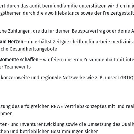
iert durch das audit berufundfamilie unterstützen wir dich in
gsthemen durch die awo lifebalance sowie der Freizeitgestal
iche Zahlungen, die du für deinen Bausparvertrag oder deine A
s am Herzen
– du erhältst Zeitgutschriften für arbeitsmedizin
eiche Gesundheitsangebote
Momente schaffen
– wir feiern unseren Zusammenhalt mit int
der Teamevents
 konzernweite und regionale Netzwerke wie z. B. unser LGBTI
zung des erfolgreichen REWE Vertriebskonzeptes mit und rea
ahmen
osten- und Inventurentwicklung sowie die Umsetzung des Qual
ichen und betrieblichen Bestimmungen sicher