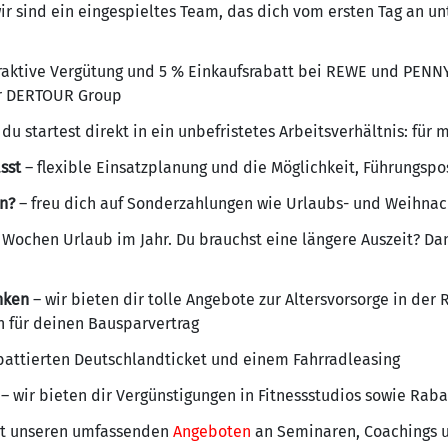
ir sind ein eingespieltes Team, das dich vom ersten Tag an un
raktive Vergütung und 5 % Einkaufsrabatt bei REWE und PENN
r DERTOUR Group
 du startest direkt in ein unbefristetes Arbeitsverhältnis: für
sst
– flexible Einsatzplanung und die Möglichkeit, Führungspo
in?
– freu dich auf Sonderzahlungen wie Urlaubs- und Weihnac
 Wochen Urlaub im Jahr. Du brauchst eine längere Auszeit? Da
nken
– wir bieten dir tolle Angebote zur Altersvorsorge in de
n für deinen Bausparvertrag
battierten Deutschlandticket und einem Fahrradleasing
– wir bieten dir Vergünstigungen in Fitnessstudios sowie Rab
t unseren umfassenden
Angeboten
an Seminaren, Coachings u