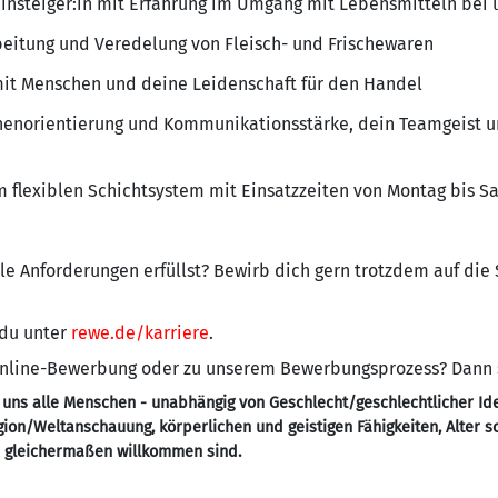
einsteiger:in mit Erfahrung im Umgang mit Lebensmitteln bei
beitung und Veredelung von Fleisch- und Frischewaren
t Menschen und deine Leidenschaft für den Handel
nenorientierung und Kommunikationsstärke, dein Teamgeist u
n
em flexiblen Schichtsystem mit Einsatzzeiten von Montag bis 
alle Anforderungen erfüllst? Bewirb dich gern trotzdem auf die
 du unter
rewe.de/karriere
.
 Online-Bewerbung oder zu unserem Bewerbungsprozess? Dann
 uns alle Menschen - unabhängig von Geschlecht/geschlechtlicher Ide
ligion/Weltanschauung, körperlichen und geistigen Fähigkeiten, Alter 
- gleichermaßen willkommen sind.