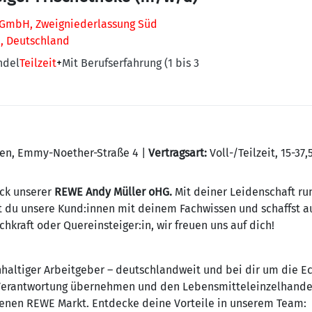
GmbH, Zweigniederlassung Süd
, Deutschland
ndel
Teilzeit
+
Mit Berufserfahrung (1 bis 3
ken, Emmy-Noether-Straße 4 |
Vertragsart:
Voll-/Teilzeit, 15-37
ück unserer
REWE Andy Müller oHG.
Mit deiner Leidenschaft r
st du unsere Kund:innen mit deinem Fachwissen und schaffst a
achkraft oder Quereinsteiger:in, wir freuen uns auf dich!
haltiger Arbeitgeber – deutschlandweit und bei dir um die Ec
 Verantwortung übernehmen und den Lebensmitteleinzelhandel 
enen REWE Markt. Entdecke deine Vorteile in unserem Team: