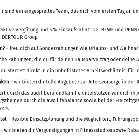
ir sind ein eingespieltes Team, das dich vom ersten Tag an un
raktive Vergütung und 5 % Einkaufsrabatt bei REWE und PENN
r DERTOUR Group
in?
– freu dich auf Sonderzahlungen wie Urlaubs- und Weihnac
iche Zahlungen, die du für deinen Bausparvertrag oder deine A
 du startest direkt in ein unbefristetes Arbeitsverhältnis: für
nken
– wir bieten dir tolle Angebote zur Altersvorsorge in de
ziert durch das audit berufundfamilie unterstützen wir dich in
gsthemen durch die awo lifebalance sowie bei der Freizeitges
werk
asst
– flexible Einsatzplanung und die Möglichkeit, Führungspo
– wir bieten dir Vergünstigungen in Fitnessstudios sowie Rab