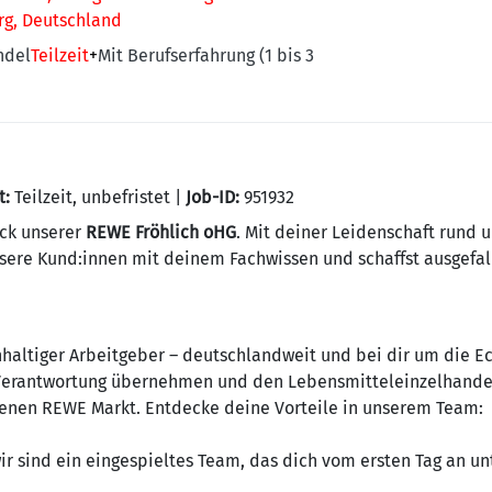
g, Deutschland
ndel
Teilzeit
+
Mit Berufserfahrung (1 bis 3
t:
Teilzeit, unbefristet |
Job-ID:
951932
ück unserer
REWE Fröhlich oHG
. Mit deiner Leidenschaft rund 
nsere Kund:innen mit deinem Fachwissen und schaffst ausgefal
haltiger Arbeitgeber – deutschlandweit und bei dir um die Ec
 Verantwortung übernehmen und den Lebensmitteleinzelhandel 
enen REWE Markt. Entdecke deine Vorteile in unserem Team:
ir sind ein eingespieltes Team, das dich vom ersten Tag an un