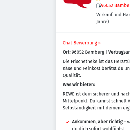
96052 Bamber
Verkauf und Ha
Jahre)
Chat Bewerbung »
Ort:
96052 Bamberg |
Vertragsar
Die Frischetheke ist das Herzst
Käse und Feinkost berätst du u
Qualität.
Was wir bieten:
REWE ist dein sicherer und nach
Mittelpunkt. Du kannst schnell
Selbständigkeit mit deinem eig
Ankommen, aber richtig
– w
du dich sofort wohlfühlst