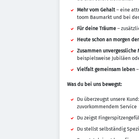
Mehr vom Gehalt
– eine att
toom Baumarkt und bei de
Für deine Träume
– zusätzl
Heute schon an morgen de
Zusammen unvergessliche 
beispielsweise Jubiläen o
Vielfalt gemeinsam leben
–
Was du bei uns bewegst:
Du überzeugst unsere Kund
zuvorkommendem Service
Du zeigst Fingerspitzengef
Du stellst selbständig Spe