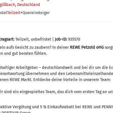
ngüßbach, Deutschland
ndel
Teilzeit
+
Quereinsteiger
tragsart:
Teilzeit, unbefristet |
Job-ID:
935570
eln aufs Gesicht zu zaubern? In deiner
REWE Petzold oHG
sorg
n und gut beraten fühlen.
haltiger Arbeitgeber – deutschlandweit und bei dir um die Ec
 Verantwortung übernehmen und den Lebensmitteleinzelhandel 
enen REWE Markt. Entdecke deine Vorteile in unserem Team:
ir sind ein eingespieltes Team, das dich vom ersten Tag an un
raktive Vergütung und 5 % Einkaufsrabatt bei REWE und PENN
r DERTOUR Group