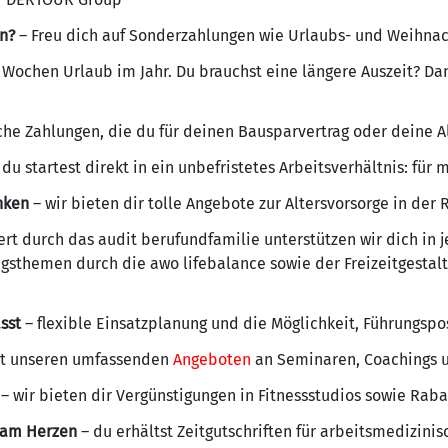
in?
– Freu dich auf Sonderzahlungen wie Urlaubs- und Weihna
 Wochen Urlaub im Jahr. Du brauchst eine längere Auszeit? Da
iche Zahlungen, die du für deinen Bausparvertrag oder deine A
 du startest direkt in ein unbefristetes Arbeitsverhältnis: für
nken
– wir bieten dir tolle Angebote zur Altersvorsorge in de
iert durch das audit berufundfamilie unterstützen wir dich in
gsthemen durch die awo lifebalance sowie der Freizeitgestal
sst
– flexible Einsatzplanung und die Möglichkeit, Führungspo
t unseren umfassenden
Angeboten
an Seminaren, Coachings u
– wir bieten dir Vergünstigungen in Fitnessstudios sowie Rab
s am Herzen
– du erhältst Zeitgutschriften für arbeitsmedizin