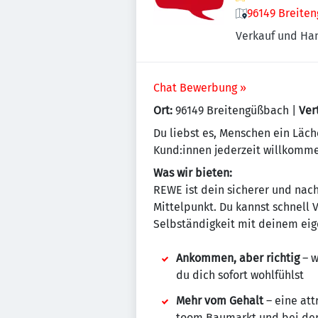
96149 Breite
Verkauf und Ha
Chat Bewerbung »
Ort:
96149 Breitengüßbach |
Ver
Du liebst es, Menschen ein Läch
Kund:innen jederzeit willkomme
Was wir bieten:
REWE ist dein sicherer und nach
Mittelpunkt. Du kannst schnell
Selbständigkeit mit deinem eig
Ankommen, aber richtig
– w
du dich sofort wohlfühlst
Mehr vom Gehalt
– eine att
toom Baumarkt und bei de