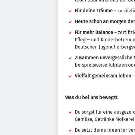
Für deine Träume
– zusätzl
Heute schon an morgen de
Für mehr Balance
– zertifi
Pflege- und Kinderbetreuun
Deutschen Jugendherbergs
Zusammen unvergessliche 
beispielsweise Jubiläen o
Vielfalt gemeinsam leben
–
Was du bei uns bewegst:
Du sorgst für eine ausgeze
Gemüse, Getränke Molkereip
Du setzt deine Ideen für 