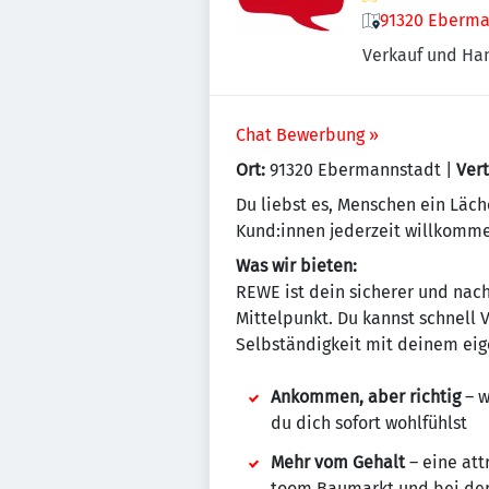
91320 Eberma
Verkauf und Ha
Chat Bewerbung »
Ort:
91320 Ebermannstadt |
Vert
Du liebst es, Menschen ein Läch
Kund:innen jederzeit willkomme
Was wir bieten:
REWE ist dein sicherer und nach
Mittelpunkt. Du kannst schnell
Selbständigkeit mit deinem eig
Ankommen, aber richtig
– w
du dich sofort wohlfühlst
Mehr vom Gehalt
– eine att
toom Baumarkt und bei de