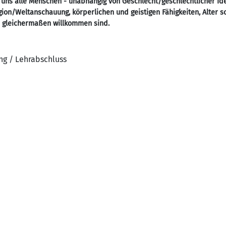
 uns alle Menschen - unabhängig von Geschlecht/geschlechtlicher Ide
ligion/Weltanschauung, körperlichen und geistigen Fähigkeiten, Alter 
- gleichermaßen willkommen sind.
ng / Lehrabschluss