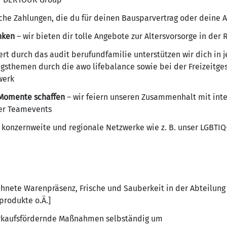
iche Zahlungen, die du für deinen Bausparvertrag oder deine A
nken
– wir bieten dir tolle Angebote zur Altersvorsorge in de
ziert durch das audit berufundfamilie unterstützen wir dich in
gsthemen durch die awo lifebalance sowie bei der Freizeitges
werk
Momente schaffen
– wir feiern unseren Zusammenhalt mit int
der Teamevents
 konzernweite und regionale Netzwerke wie z. B. unser LGBTI
ichnete Warenpräsenz, Frische und Sauberkeit in der Abteilung
rodukte o.Ä.]
verkaufsfördernde Maßnahmen selbständig um