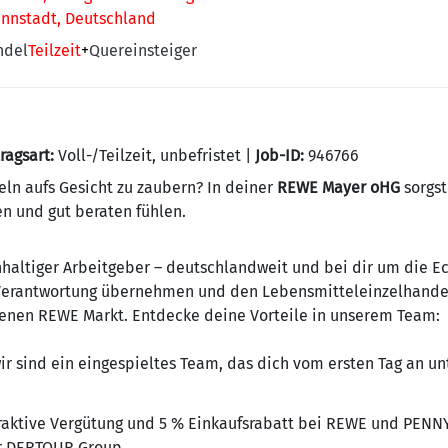
nnstadt, Deutschland
ndel
Teilzeit
+
Quereinsteiger
ragsart:
Voll-/Teilzeit, unbefristet |
Job-ID:
946766
eln aufs Gesicht zu zaubern? In deiner
REWE Mayer oHG
sorgst
n und gut beraten fühlen.
haltiger Arbeitgeber – deutschlandweit und bei dir um die Ec
 Verantwortung übernehmen und den Lebensmitteleinzelhandel 
enen REWE Markt. Entdecke deine Vorteile in unserem Team:
ir sind ein eingespieltes Team, das dich vom ersten Tag an un
raktive Vergütung und 5 % Einkaufsrabatt bei REWE und PENN
r DERTOUR Group