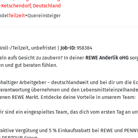
-Ketschendorf, Deutschland
ndel
Teilzeit
+
Quereinsteiger
Voll-/Teilzeit, unbefristet |
Job-ID:
958384
eln aufs Gesicht zu zaubern? In deiner
REWE Anderlik oHG
sorg
n und gut beraten fühlen.
haltiger Arbeitgeber – deutschlandweit und bei dir um die Ec
 Verantwortung übernehmen und den Lebensmitteleinzelhandel 
enen REWE Markt. Entdecke deine Vorteile in unserem Team:
ir sind ein eingespieltes Team, das dich vom ersten Tag an un
raktive Vergütung und 5 % Einkaufsrabatt bei REWE und PENN
r DERTOUR Group