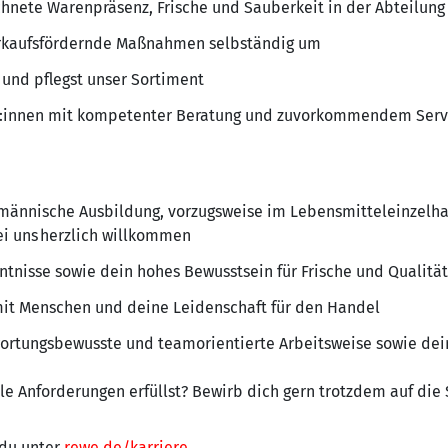
ichnete Warenpräsenz, Frische und Sauberkeit in der Abteilun
verkaufsfördernde Maßnahmen selbständig um
 und pflegst unser Sortiment
d:innen mit kompetenter Beratung und zuvorkommendem Serv
männische Ausbildung, vorzugsweise im Lebensmitteleinzelha
ei uns herzlich willkommen
tnisse sowie dein hohes Bewusstsein für Frische und Qualität
t Menschen und deine Leidenschaft für den Handel
wortungsbewusste und teamorientierte Arbeitsweise sowie de
alle Anforderungen erfüllst? Bewirb dich gern trotzdem auf die
 du unter
rewe.de/karriere
.