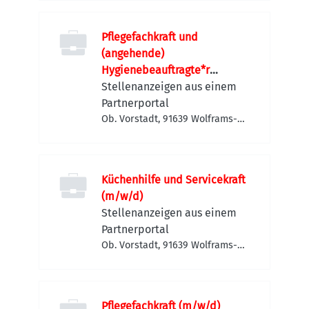
Pflegefachkraft und
(angehende)
Hygienebeauftragte*r
(m/w/d)
Stellenanzeigen aus einem
Partnerportal
Ob. Vorstadt, 91639 Wolframs-
Eschenbach, Deutschland
Küchenhilfe und Servicekraft
(m/w/d)
Stellenanzeigen aus einem
Partnerportal
Ob. Vorstadt, 91639 Wolframs-
Eschenbach, Deutschland
Pflegefachkraft (m/w/d)