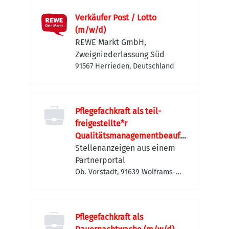
Verkäufer Post / Lotto
(m/w/d)
REWE Markt GmbH,
Zweigniederlassung Süd
91567 Herrieden, Deutschland
Pflegefachkraft als teil-
freigestellte*r
Qualitätsmanagementbeauftr
agte*r (m/w/d)
Stellenanzeigen aus einem
Partnerportal
Ob. Vorstadt, 91639 Wolframs-
Eschenbach, Deutschland
Pflegefachkraft als