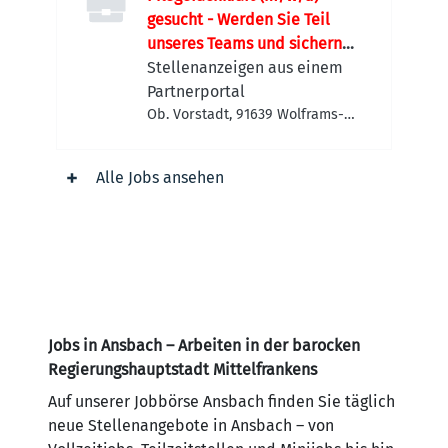
gesucht - Werden Sie Teil
unseres Teams und sichern
Sie sich 2.000 EUR
Stellenanzeigen aus einem
Willkommensprämie!
Partnerportal
Ob. Vorstadt, 91639 Wolframs-
Eschenbach, Deutschland
Alle Jobs ansehen
Jobs in Ansbach – Arbeiten in der barocken
Regierungshauptstadt Mittelfrankens
Auf unserer Jobbörse Ansbach finden Sie täglich
neue Stellenangebote in Ansbach – von