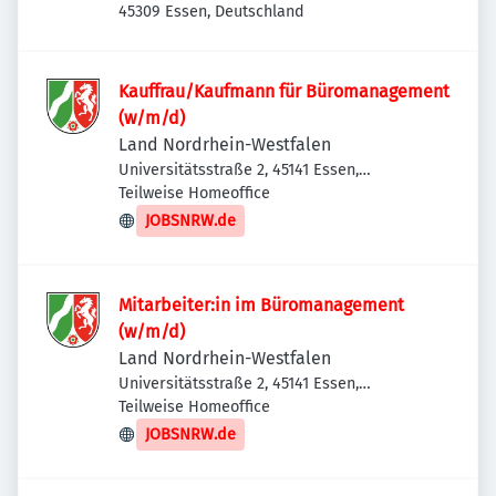
NRW
45309 Essen, Deutschland
Kauffrau/Kaufmann für Büromanagement
(w/m/d)
Land Nordrhein-Westfalen
Universitätsstraße 2, 45141 Essen,
Deutschland
Teilweise Homeoffice
JOBSNRW.de
Mitarbeiter:in im Büromanagement
(w/m/d)
Land Nordrhein-Westfalen
Universitätsstraße 2, 45141 Essen,
Deutschland
Teilweise Homeoffice
JOBSNRW.de