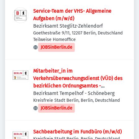
Service-Team der VHS- Allgemeine
Aufgaben (m/w/d)
Bezirksamt Steglitz-Zehlendorf
Goethestraße 9/11, 12207 Berlin, Deutschland
Teilweise Homeoffice
JOBSinBerlin.de
Mitarbeiter_in im
Verkehrsüberwachungsdienst (VÜD) des
bezirklichen Ordnungsamtes -
Überwachung des ruhenden Verkehrs
Bezirksamt Tempelhof - Schöneberg
(m/w/d)
Kreisfreie Stadt Berlin, Berlin, Deutschland
JOBSinBerlin.de
Sachbearbeitung im Fundbüro (m/w/d)
Kreisfreie Stadt Berlin, Berlin, Deutschland