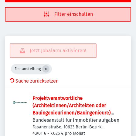
Filter einschalten
Jetzt Jobalarm aktivieren!
Festanstellung
Suche zurücksetzen
Projektverantwortliche
(Architektinnen/Architekten oder
Bauingenieurinnen/Bauingenieure)
(w/m/d)
Bundesanstalt für Immobilienaufgaben
Fasanenstraße, 10623 Berlin-Bezirk
Charlottenburg-Wilmersdorf, Deutschland
4.901 € - 7.025 € pro Monat