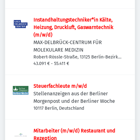
Instandhaltungstechniker*in Kälte,
Heizung, Druckluft, Gaswarntechnik
(m/w/d)
MAX-DELBRÜCK-CENTRUM FÜR
MOLEKULARE MEDIZIN
Robert-Rössle-Straße, 13125 Berlin-Bezirk
Pankow, Deutschland
43.091 € - 55.411 €
Steuerfachleute m/w/d
Stellenanzeigen aus der Berliner
Morgenpost und der Berliner Woche
10117 Berlin, Deutschland
Mitarbeiter (m/w/d) Restaurant und
Rezeption