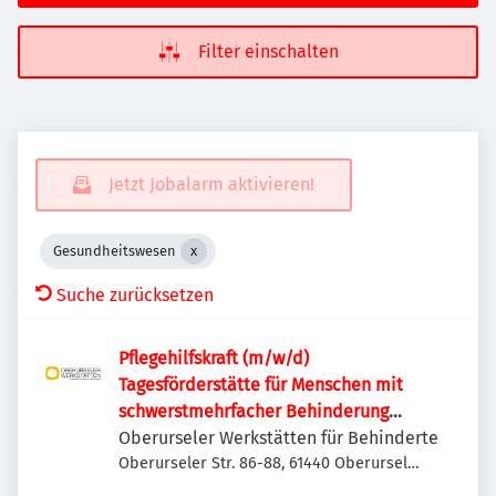
Filter einschalten
Jetzt Jobalarm aktivieren!
Gesundheitswesen
Suche zurücksetzen
Pflegehilfskraft (m/w/d)
Tagesförderstätte für Menschen mit
schwerstmehrfacher Behinderung
und/oder Verhaltensauffälligkeiten
Oberurseler Werkstätten für Behinderte
Oberurseler Str. 86-88, 61440 Oberursel
(Taunus), Deutschland