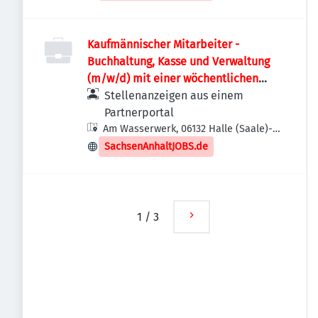
Kaufmännischer Mitarbeiter -
Buchhaltung, Kasse und Verwaltung
(m/w/d) mit einer wöchentlichen
Arbeitszeit von 35 Stunden
Stellenanzeigen aus einem
Partnerportal
Am Wasserwerk, 06132 Halle (Saale)-
Stadtbezirk Süd, Deutschland
SachsenAnhaltJOBS.de
1
/
3