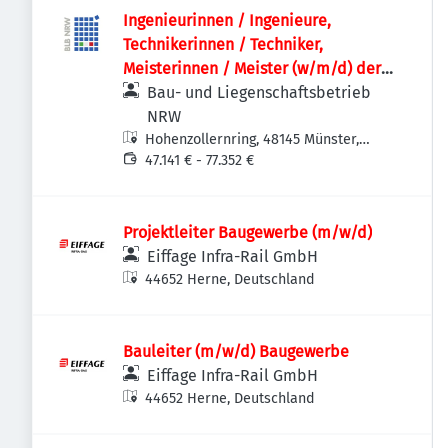
Ingenieurinnen / Ingenieure,
Technikerinnen / Techniker,
Meisterinnen / Meister (w/m/d) der
Versorgungstechnik / Technischen
Bau- und Liegenschaftsbetrieb
Gebäudeausrüstung als
NRW
Projektteammitglied
Hohenzollernring, 48145 Münster,
Deutschland
47.141 € - 77.352 €
Projektleiter Baugewerbe (m/w/d)
Eiffage Infra-Rail GmbH
44652 Herne, Deutschland
Bauleiter (m/w/d) Baugewerbe
Eiffage Infra-Rail GmbH
44652 Herne, Deutschland