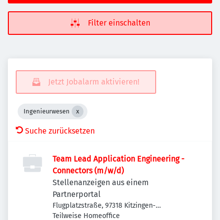
Filter einschalten
Jetzt Jobalarm aktivieren!
Ingenieurwesen
Suche zurücksetzen
Team Lead Application Engineering -
Connectors (m/w/d)
Stellenanzeigen aus einem
Partnerportal
Flugplatzstraße, 97318 Kitzingen-
Etwashausen, Deutschland
Teilweise Homeoffice