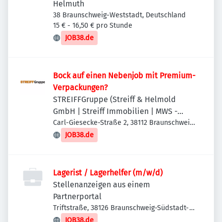
Helmuth
38 Braunschweig-Weststadt, Deutschland
15 € - 16,50 € pro Stunde
JOB38.de
Bock auf einen Nebenjob mit Premium-
Verpackungen?
STREIFFGruppe (Streiff & Helmold
GmbH | Streiff Immobilien | MWS -
Mechanische Werkstatt Streiff GmbH &
Carl-Giesecke-Straße 2, 38112 Braunschweig,
Deutschland
Co. KG)
JOB38.de
Lagerist / Lagerhelfer (m/w/d)
Stellenanzeigen aus einem
Partnerportal
Triftstraße, 38126 Braunschweig-Südstadt-
Rautheim-Mascherode, Deutschland
JOB38.de