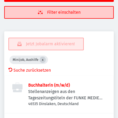
Filter einschalten
Jetzt Jobalarm aktivieren!
Minijob, Aushilfe
Suche zurücksetzen
Buchhalterin (m/w/d)
Stellenanzeigen aus den
Tageszeitungstiteln der FUNKE MEDIEN
NRW
46535 Dinslaken, Deutschland