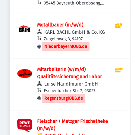
95445 Bayreuth-Oberobsang,
Deutschland
Metallbauer (m/w/d)
KARL BACHL GmbH & Co. KG
Ziegeleiweg 3, 94107
Untergriesbach, Deutschland
NiederbayernJOBS.de
MitarbeiterIn (w/m/d)
Qualitätssicherung und Labor
Luise Händlmaier GmbH
Eschenbacher Str. 2, 93057
Regensburg, Deutschland
RegensburgJOBS.de
Fleischer / Metzger Frischetheke
(m/w/d)