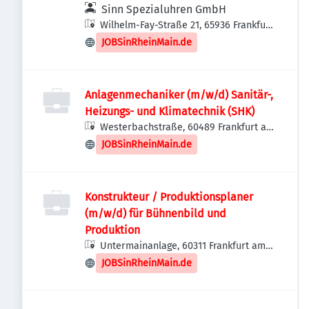
Sinn Spezialuhren GmbH
Wilhelm-Fay-Straße 21, 65936 Frankfurt
am Main, Deutschland
JOBSinRheinMain.de
Anlagenmechaniker (m/w/d) Sanitär-,
Heizungs- und Klimatechnik (SHK)
Westerbachstraße, 60489 Frankfurt am
Main-Frankfurt-Mitte-West,
JOBSinRheinMain.de
Deutschland
Konstrukteur / Produktionsplaner
(m/w/d) für Bühnenbild und
Produktion
Untermainanlage, 60311 Frankfurt am
Main-Innenstadt I, Deutschland
JOBSinRheinMain.de