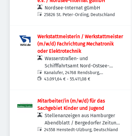
e.V. / Nordsee-Internat gGmbH
Nordsee-Internat gGmbH
25826 St. Peter-Ording, Deutschland
Werkstattmeisterin / Werkstattmeister
(m/w/d) Fachrichtung Mechatronik
oder Elektrotechnik
Wasserstraßen- und
Schifffahrtsamt Nord-Ostsee-
Kanalufer, 24768 Rendsburg,
Kanal
Deutschland
43.091,64 € - 55.411,08 €
Mitarbeiter/in (m/w/d) für das
Sachgebiet Kinder und Jugend
Stellenanzeigen aus Hamburger
Abendblatt / Bergedorfer Zeitung
24558 Henstedt-Ulzburg, Deutschland
/ Hamburger Wochenblatt /