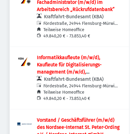
Fachadministrator (m/w/d) im
Arbeitsbereich „Rückrufdatenbank“
Kraftfahrt-Bundesamt (KBA)
Fördestraße, 24944 Flensburg-Mürwik,
Deutschland
Teilweise Homeoffice
49.840,20 € - 73.853,40 €
Informatik­kaufleute (m/w/d),
Kaufleute für Digitalisierungs­
management (m/w/d),
Fachinformatikerinnen /
Kraftfahrt-Bundesamt (KBA)
Fachinformatiker (m/w/d) oder
Fördestraße, 24944 Flensburg-Mürwik,
Deutschland
Teilweise Homeoffice
vergleichbare IT-Ausbildung für den IT-
49.840,20 € - 73.853,40 €
Leitstand im Rechenzentrum
Vorstand / Geschäftsführer (m/w/d)
des Nordsee-Internat St. Peter-Ording