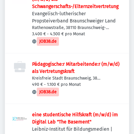
Schwangerschafts-/Elternzeitvertretung
Evangelisch-lutherischer
Propsteiverband Braunschweiger Land
Rathenowstraße, 38110 Braunschweig-
Wenden-Thune-Harxbüttel, Deutschland
3.400 € - 4.500 € pro Monat
JOB38.de
Pädagogische:r Mitarbeitende:r (m/w/d)
als Vertretungskraft
Kreisfreie Stadt Braunschweig, 38
Braunschweig, Deutschland
490 € - 1.100 € pro Monat
JOB38.de
eine studentische Hilfskraft (m/w/d) im
Digital Lab "The Basement"
Leibniz-Institut für Bildungsmedien |