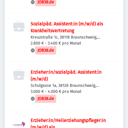
JOB38.de
Sozialpäd. Assistent:in (m/w/d) als
Krankheitsvertretung
Kreuzstraße 1c, 38118 Braunschweig,
Deutschland
2.800 € - 3.400 € pro Monat
JOB38.de
Erzieher:in/sozialpäd. Assistent:in
(m/w/d)
Schulgasse 1a, 38126 Braunschweig,
Deutschland
3.000 € - 4.000 € pro Monat
JOB38.de
Erzieher:in/Heilerziehungspfleger:in
(m/w/d) als