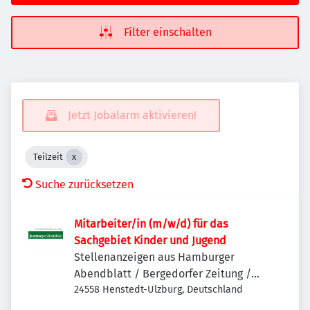
Filter einschalten
Jetzt Jobalarm aktivieren!
Teilzeit
Suche zurücksetzen
Mitarbeiter/in (m/w/d) für das
Sachgebiet Kinder und Jugend
Stellenanzeigen aus Hamburger
Abendblatt / Bergedorfer Zeitung /
Hamburger Wochenblatt / Niendorfer
24558 Henstedt-Ulzburg, Deutschland
Wochenblatt