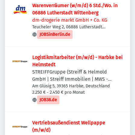
Warenverräumer (w/m/d) 6 Std./Wo. in
06886 Lutherstadt Wittenberg
dm-drogerie markt GmbH + Co. KG
Teucheler Weg 2, 06886 Lutherstadt
Wittenberg, Deutschland
JOBSinBerlin.de
Logistikmitarbeiter (m/w/d) - Harbke bei
Helmstedt
STREIFFGruppe (Streiff & Helmold
GmbH | Streiff Immobilien | MWS -
Mechanische Werkstatt Streiff GmbH &
Am Glüsig 5, 39365 Harbke, Deutschland
2.250 € - 2.450 € pro Monat
Co. KG)
JOB38.de
Vertriebsaußendienst Wellpappe
(m/w/d)