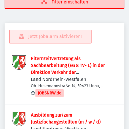
Filter einschalten
Jetzt Jobalarm aktivieren!
Elternzeitvertretung als
Sachbearbeitung (EG 8 TV- L) in der
Direktion Verkehr der
Kreispolizeibehörde Unna
Land Nordrhein-Westfalen
Ob. Husemannstraße 14, 59423 Unna,
Deutschland
JOBSNRW.de
Ausbildung zur/zum
Justizfachangestellten (m / w / d)
Land Nordrhein-Westfalen