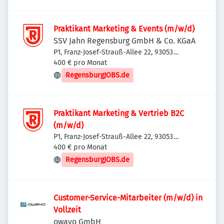
Praktikant Marketing & Events (m/w/d)
SSV Jahn Regensburg GmbH & Co. KGaA
P1, Franz-Josef-Strauß-Allee 22, 93053
Regensburg, Deutschland
400 € pro Monat
RegensburgJOBS.de
Praktikant Marketing & Vertrieb B2C
(m/w/d)
P1, Franz-Josef-Strauß-Allee 22, 93053
Regensburg, Deutschland
400 € pro Monat
RegensburgJOBS.de
Customer-Service-Mitarbeiter (m/w/d) in
Vollzeit
owayo GmbH