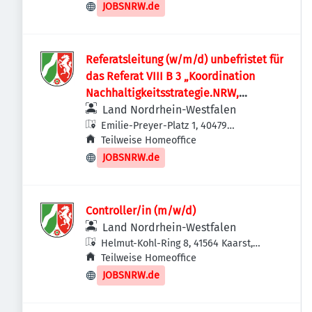
JOBSNRW.de
Referatsleitung (w/m/d) unbefristet für
das Referat VIII B 3 „Koordination
Nachhaltigkeitsstrategie.NRW,
Nachhaltige Entwicklung, Nachhaltige
Land Nordrhein-Westfalen
Bioökonomie, Nachhaltige Finanzen“
Emilie-Preyer-Platz 1, 40479
Düsseldorf, Deutschland
Teilweise Homeoffice
JOBSNRW.de
Controller/in (m/w/d)
Land Nordrhein-Westfalen
Helmut-Kohl-Ring 8, 41564 Kaarst,
Deutschland
Teilweise Homeoffice
JOBSNRW.de