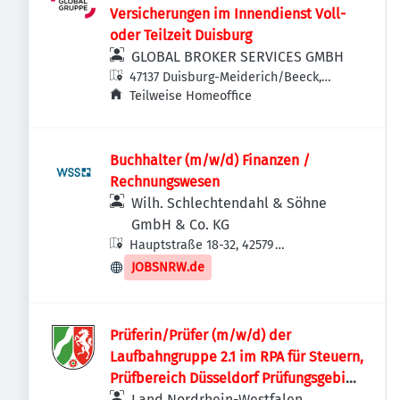
Versicherungen im Innendienst Voll-
oder Teilzeit Duisburg
GLOBAL BROKER SERVICES GMBH
47137 Duisburg-Meiderich/Beeck,
Deutschland
Teilweise Homeoffice
Buchhalter (m/w/d) Finanzen /
Rechnungswesen
Wilh. Schlechtendahl & Söhne
GmbH & Co. KG
Hauptstraße 18-32, 42579
Heiligenhaus, Deutschland
JOBSNRW.de
Prüferin/Prüfer (m/w/d) der
Laufbahngruppe 2.1 im RPA für Steuern,
Prüfbereich Düsseldorf Prüfungsgebiet
III B
Land Nordrhein-Westfalen