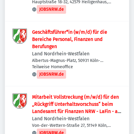
Hauptstraße 18-32, 42579 Heiligenhaus,
Deutschland
JOBSNRW.de
Geschäftsführer*in (w/m/d) für die
Bereiche Personal, Finanzen und
Berufungen
Land Nordrhein-Westfalen
Albertus-Magnus-Platz, 50931 Köln-
Lindenthal, Deutschland
Teilweise Homeoffice
JOBSNRW.de
Mitarbeit Vollstreckung (m/w/d) für den
„Rückgriff Unterhaltsvorschuss“ beim
Landesamt für Finanzen NRW - LaFin - am
Standort Köln-Porz
Land Nordrhein-Westfalen
Von-der-Wettern-Straße 27, 51149 Köln,
Deutschland
JOBSNRW.de