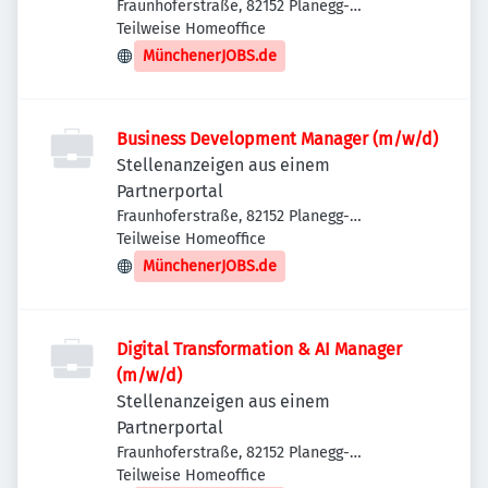
Fraunhoferstraße, 82152 Planegg-
Martinsried, Deutschland
Teilweise Homeoffice
MünchenerJOBS.de
Business Development Manager (m/w/d)
Stellenanzeigen aus einem
Partnerportal
Fraunhoferstraße, 82152 Planegg-
Martinsried, Deutschland
Teilweise Homeoffice
MünchenerJOBS.de
Digital Transformation & AI Manager
(m/w/d)
Stellenanzeigen aus einem
Partnerportal
Fraunhoferstraße, 82152 Planegg-
Martinsried, Deutschland
Teilweise Homeoffice