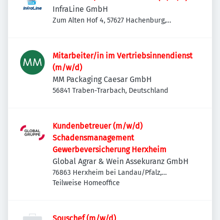
InfraLine GmbH
Zum Alten Hof 4, 57627 Hachenburg,
Deutschland
Mitarbeiter/in im Vertriebsinnendienst
(m/w/d)
MM Packaging Caesar GmbH
56841 Traben-Trarbach, Deutschland
Kundenbetreuer (m/w/d)
Schadensmanagement
Gewerbeversicherung Herxheim
Global Agrar & Wein Assekuranz GmbH
76863 Herxheim bei Landau/Pfalz,
Deutschland
Teilweise Homeoffice
Souschef (m/w/d)