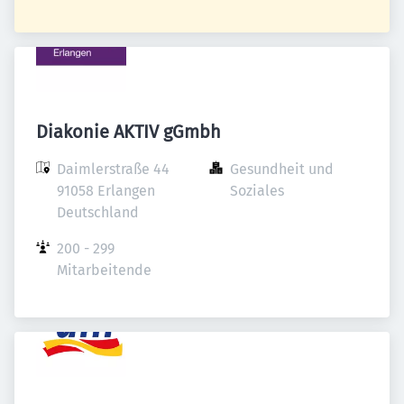
Diakonie AKTIV gGmbh
Daimlerstraße 44

Gesundheit und 
91058 Erlangen

Soziales
Deutschland
200 - 299 
Mitarbeitende