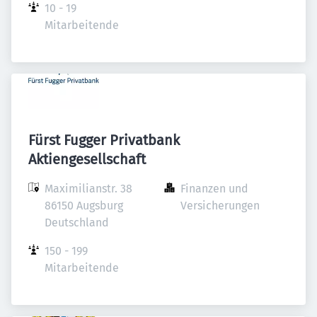
10 - 19 
Mitarbeitende
Fürst Fugger Privatbank
Aktiengesellschaft
Maximilianstr. 38

Finanzen und 
86150 Augsburg

Versicherungen
Deutschland
150 - 199 
Mitarbeitende