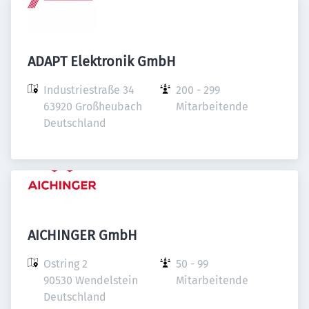
ADAPT Elektronik GmbH
Industriestraße 34

200 - 299 
63920 Großheubach

Mitarbeitende
Deutschland
AICHINGER GmbH
Ostring 2

50 - 99 
90530 Wendelstein

Mitarbeitende
Deutschland