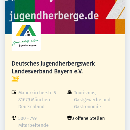
Deutsches Jugendherbergswerk
Landesverband Bayern e.V.
Mauerkircherstr. 5

Tourismus, 
81679 München

Gastgewerbe und 
Deutschland
Gastronomie
500 - 749 
3 offene Stellen
Mitarbeitende