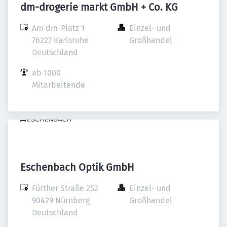
dm-drogerie markt GmbH + Co. KG
Am dm-Platz 1

Einzel- und 
76227 Karlsruhe

Großhandel
Deutschland
ab 1000 
Mitarbeitende
Eschenbach Optik GmbH
Fürther Straße 252

Einzel- und 
90429 Nürnberg

Großhandel
Deutschland