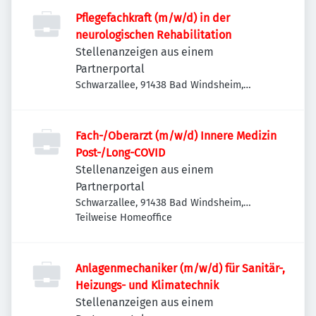
Pflegefachkraft (m/w/d) in der
neurologischen Rehabilitation
Stellenanzeigen aus einem
Partnerportal
Schwarzallee, 91438 Bad Windsheim,
Deutschland
Fach-/Oberarzt (m/w/d) Innere Medizin
Post-/Long-COVID
Stellenanzeigen aus einem
Partnerportal
Schwarzallee, 91438 Bad Windsheim,
Deutschland
Teilweise Homeoffice
Anlagenmechaniker (m/w/d) für Sanitär-,
Heizungs- und Klimatechnik
Stellenanzeigen aus einem